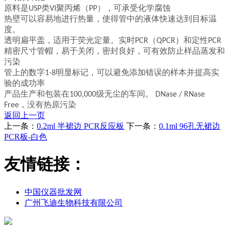
原料是USP类VI聚丙烯（PP），可承受化学腐蚀
热壁可以容易地进行热量，使得管中的液体快速达到目标温
度。
透明扁平盖，适用于荧光定量。实时PCR（QPCR）和定性PCR
精密尺寸管帽，易于关闭，密封良好，可有效防止样品蒸发和
污染
管上的数字1-8明显标记，可以避免添加错误的样本并提高实
验的成功率
产品生产和包装在100,000级无尘的车间。 DNase / RNase
Free，没有热原污染
返回上一页
上一条：
0.2ml 半裙边 PCR反应板
下一条：
0.1ml 96孔无裙边
PCR板-白色
友情链接：
中国仪器批发网
广州飞迪生物科技有限公司