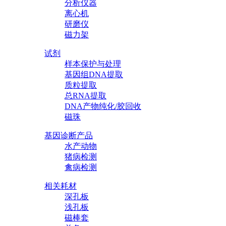
分析仪器
离心机
研磨仪
磁力架
试剂
样本保护与处理
基因组DNA提取
质粒提取
总RNA提取
DNA产物纯化/胶回收
磁珠
基因诊断产品
水产动物
猪病检测
禽病检测
相关耗材
深孔板
浅孔板
磁棒套