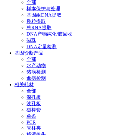
全部
样本保护与处理
基因组DNA提取
质粒提取
总RNA提取
DNA产物纯化/胶回收
磁珠
DNA定量检测
基因诊断产品
全部
水产动物
猪病检测
禽病检测
相关耗材
全部
深孔板
浅孔板
磁棒套
单条
PCR
管柱类
移液枪头