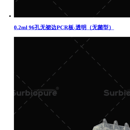
0.2ml 96孔无裙边PCR板-透明（无菌型）