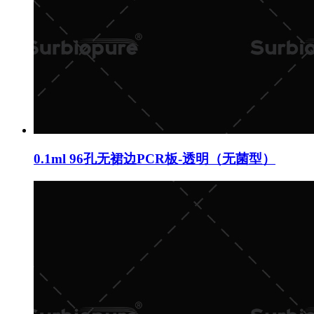
0.1ml 96孔无裙边PCR板-透明（无菌型）