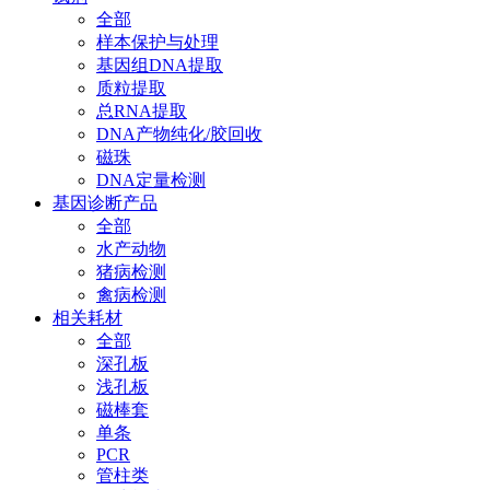
全部
样本保护与处理
基因组DNA提取
质粒提取
总RNA提取
DNA产物纯化/胶回收
磁珠
DNA定量检测
基因诊断产品
全部
水产动物
猪病检测
禽病检测
相关耗材
全部
深孔板
浅孔板
磁棒套
单条
PCR
管柱类