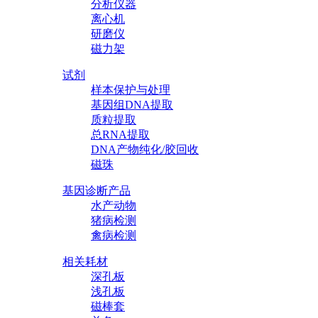
分析仪器
离心机
研磨仪
磁力架
试剂
样本保护与处理
基因组DNA提取
质粒提取
总RNA提取
DNA产物纯化/胶回收
磁珠
基因诊断产品
水产动物
猪病检测
禽病检测
相关耗材
深孔板
浅孔板
磁棒套