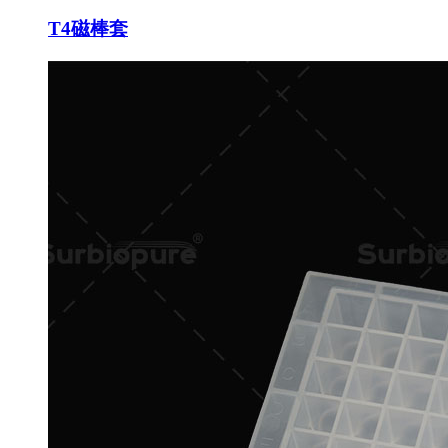
T4磁棒套