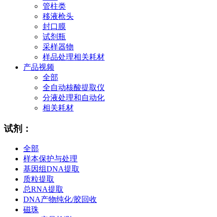
管柱类
移液枪头
封口膜
试剂瓶
采样器物
样品处理相关耗材
产品视频
全部
全自动核酸提取仪
分液处理和自动化
相关耗材
试剂：
全部
样本保护与处理
基因组DNA提取
质粒提取
总RNA提取
DNA产物纯化/胶回收
磁珠