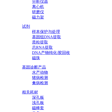
分析仪器
离心机
研磨仪
磁力架
试剂
样本保护与处理
基因组DNA提取
质粒提取
总RNA提取
DNA产物纯化/胶回收
磁珠
基因诊断产品
水产动物
猪病检测
禽病检测
相关耗材
深孔板
浅孔板
磁棒套