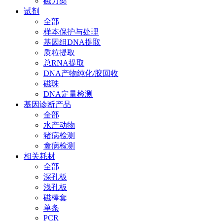
磁力架
试剂
全部
样本保护与处理
基因组DNA提取
质粒提取
总RNA提取
DNA产物纯化/胶回收
磁珠
DNA定量检测
基因诊断产品
全部
水产动物
猪病检测
禽病检测
相关耗材
全部
深孔板
浅孔板
磁棒套
单条
PCR